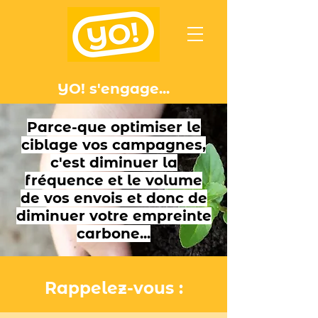
YO! s'engage...
Parce-que optimiser le
ciblage vos campagnes,
c'est diminuer la
fréquence et le volume
de vos envois et donc de
diminuer votre empreinte
carbone
...
Rappelez-vous :