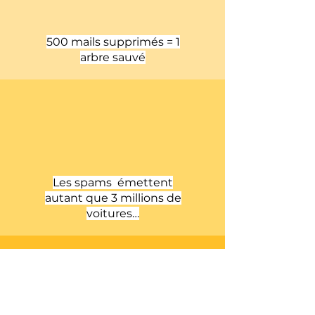
500 mails supprimés = 1
arbre sauvé
Les spams émettent
autant que 3 millions de
voitures…
En optimisant vos ciblages
marketing, vous optimisez
vos investissement
publicitaires et diminuez